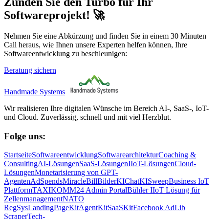
Zünden Sie den Turbo für Ihr
Softwareprojekt! 🚀
Nehmen Sie eine Abkürzung und finden Sie in einem 30 Minuten
Call heraus, wie Ihnen unsere Experten helfen können, Ihre
Softwareentwicklung zu beschleunigen:
Beratung sichern
Handmade Systems
Wir realisieren Ihre digitalen Wünsche im Bereich AI-, SaaS-, IoT-
und Cloud. Zuverlässig, schnell und mit viel Herzblut.
Folge uns:
Startseite
Softwareentwicklung
Softwarearchitektur
Coaching &
Consulting
AI-Lösungen
SaaS-Lösungen
IIoT-Lösungen
Cloud-
Lösungen
Monetarisierung von GPT-
Agenten
AdSpends
MiracleBill
BilderKI
ChatKI
SweepBusiness IoT
Plattform
TAXIKOMM24 Admin Portal
Bühler IIoT Lösung für
Zellenmanagement
NATO
RegSys
LandingPageKit
AgentKit
SaaSKit
Facebook AdLib
Scraper
Tech-