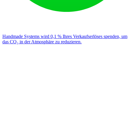
Handmade Systems wird 0,1 % Ihres Verkaufserlöses spenden, um
das CO₂ in der Atmosphäre zu reduzieren.