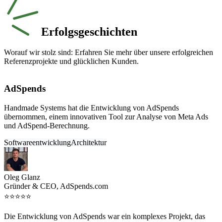
Erfolgsgeschichten
Worauf wir stolz sind: Erfahren Sie mehr über unsere erfolgreichen
Referenzprojekte und glücklichen Kunden.
AdSpends
Handmade Systems hat die Entwicklung von AdSpends
H
übernommen, einem innovativen Tool zur Analyse von Meta Ads
A
und AdSpend-Berechnung.
S
Softwareentwicklung
Architektur
B
Oleg Glanz
G
Gründer & CEO, AdSpends.com
⭐⭐⭐⭐⭐
M
Die Entwicklung von AdSpends war ein komplexes Projekt, das
R