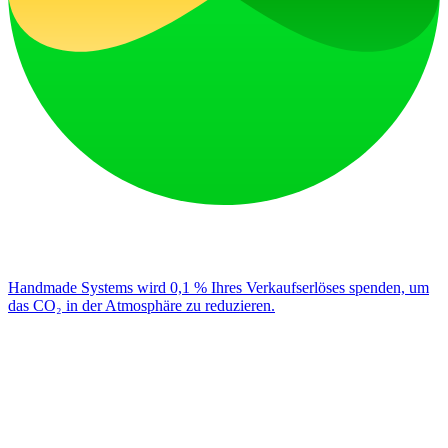
Handmade Systems wird 0,1 % Ihres Verkaufserlöses spenden, um
das CO₂ in der Atmosphäre zu reduzieren.