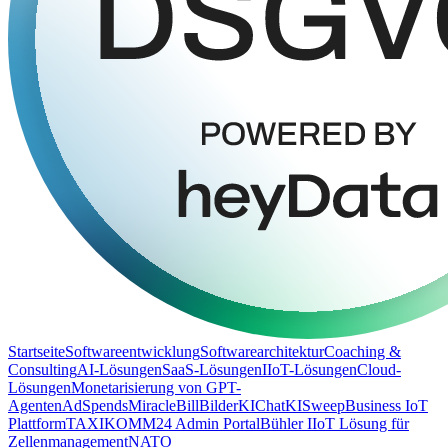
Startseite
Softwareentwicklung
Softwarearchitektur
Coaching &
Consulting
AI-Lösungen
SaaS-Lösungen
IIoT-Lösungen
Cloud-
Lösungen
Monetarisierung von GPT-
Agenten
AdSpends
MiracleBill
BilderKI
ChatKI
SweepBusiness IoT
Plattform
TAXIKOMM24 Admin Portal
Bühler IIoT Lösung für
Zellenmanagement
NATO