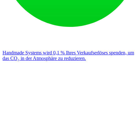
Handmade Systems wird 0,1 % Ihres Verkaufserlöses spenden, um
das CO₂ in der Atmosphäre zu reduzieren.