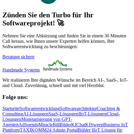
Zünden Sie den Turbo für Ihr
Softwareprojekt! 🚀
Nehmen Sie eine Abkürzung und finden Sie in einem 30 Minuten
Call heraus, wie Ihnen unsere Experten helfen können, Ihre
Softwareentwicklung zu beschleunigen:
Beratung sichern
Handmade Systems
Wir realisieren Ihre digitalen Wünsche im Bereich AI-, SaaS-, IoT-
und Cloud. Zuverlässig, schnell und mit viel Herzblut.
Folge uns:
Startseite
Softwareentwicklung
Softwarearchitektur
Coaching &
Consulting
AI-Lösungen
SaaS-Lösungen
IIoT-Lösungen
Cloud-
Lösungen
Monetarisierung von GPT-
Agenten
AdSpends
MiracleBill
BilderKI
ChatKI
SweepBusiness IoT
Plattform
TAXIKOMM24 Admin Portal
Bühler IIoT Lösung für