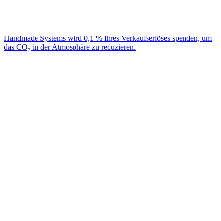
Handmade Systems wird 0,1 % Ihres Verkaufserlöses spenden, um
das CO₂ in der Atmosphäre zu reduzieren.