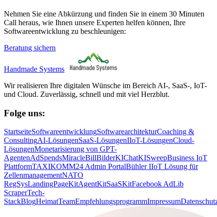
Nehmen Sie eine Abkürzung und finden Sie in einem 30 Minuten
Call heraus, wie Ihnen unsere Experten helfen können, Ihre
Softwareentwicklung zu beschleunigen:
Beratung sichern
Handmade Systems
Wir realisieren Ihre digitalen Wünsche im Bereich AI-, SaaS-, IoT-
und Cloud. Zuverlässig, schnell und mit viel Herzblut.
Folge uns:
Startseite
Softwareentwicklung
Softwarearchitektur
Coaching &
Consulting
AI-Lösungen
SaaS-Lösungen
IIoT-Lösungen
Cloud-
Lösungen
Monetarisierung von GPT-
Agenten
AdSpends
MiracleBill
BilderKI
ChatKI
SweepBusiness IoT
Plattform
TAXIKOMM24 Admin Portal
Bühler IIoT Lösung für
Zellenmanagement
NATO
RegSys
LandingPageKit
AgentKit
SaaSKit
Facebook AdLib
Scraper
Tech-
Stack
Blog
Heimat
Team
Empfehlungsprogramm
Impressum
Datenschut