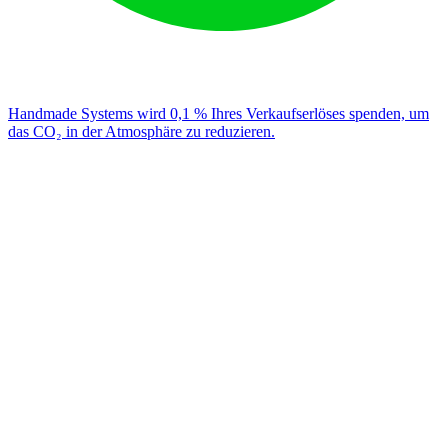
Handmade Systems wird 0,1 % Ihres Verkaufserlöses spenden, um
das CO₂ in der Atmosphäre zu reduzieren.